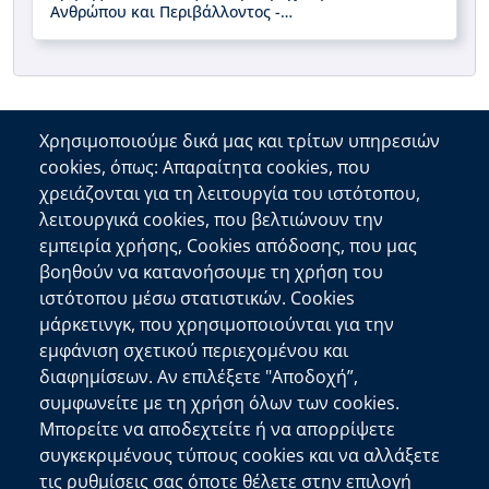
Ανθρώπου και Περιβάλλοντος -
Εργαστήριο Συμμετοχικής
Χαρτογράφησης Τοπίου" την Παρασκευή
19 Ιουνίου 2026, ώρα 17.30-21.00, στο
Κέντρο Αρχιτεκτονικής της Μεσογείου
(ΚΑΜ) στα Χανιά
Χρησιμοποιούμε δικά μας και τρίτων υπηρεσιών
cookies, όπως: Απαραίτητα cookies, που
Επικοινωνία
χρειάζονται για τη λειτουργία του ιστότοπου,
λειτουργικά cookies, που βελτιώνουν την
Αποκεντρωμένη Διοίκηση Κρήτης
εμπειρία χρήσης, Cookies απόδοσης, που μας
Πλατεία Κουντουριώτη 71202 Ηράκλειο
βοηθούν να κατανοήσουμε τη χρήση του
Επικοινωνήστε μαζί μας
ιστότοπου μέσω στατιστικών. Cookies
μάρκετινγκ, που χρησιμοποιούνται για την
Χρήσιμοι Σύνδεσμοι
εμφάνιση σχετικού περιεχομένου και
Ελληνική Κυβέρνηση
διαφημίσεων. Αν επιλέξετε "Αποδοχή”,
Ευρωπαϊκή Επιτροπή
συμφωνείτε με τη χρήση όλων των cookies.
Μπορείτε να αποδεχτείτε ή να απορρίψετε
Πληροφορίες Ιστότοπου
συγκεκριμένους τύπους cookies και να αλλάξετε
Διαύγεια
τις ρυθμίσεις σας όποτε θέλετε στην επιλογή