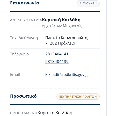
Επικοινωνία
ΔΙΕΥΘΥΝΣΗ
Κυριακή Κοιλάδη
ΑΝ. ΔΙΕΥΘΥΝΤΡΙΑ
Αρχιτέκτων Μηχανικός
Ταχ. Διεύθυνση
Πλατεία Κουντουριώτη,
71202 Ηράκλειο
Τηλέφωνο
2813404141
2813404139
Email
k.kiladi@apdkritis.gov.gr
Προσωπικό
ΕΞΥΠΗΡΈΤΗΣΗ ΠΟΛΙΤΏΝ
Κυριακή Κοιλάδη
ΠΡΟΪΣΤΑΜΕΝΗ