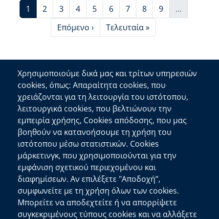
Τρέχουσα σελίδα
Page
Page
Page
Page
Page
Page
Page
Page
1
2
3
4
5
6
7
8
9
…
More pages
Next page
Last page
Επόμενο ›
Τελευταία »
Χρησιμοποιούμε δικά μας και τρίτων υπηρεσιών
cookies, όπως: Απαραίτητα cookies, που
Επικοινωνία
χρειάζονται για τη λειτουργία του ιστότοπου,
λειτουργικά cookies, που βελτιώνουν την
Αποκεντρωμένη Διοίκηση Κρήτης
εμπειρία χρήσης, Cookies απόδοσης, που μας
Πλατεία Κουντουριώτη 71202 Ηράκλειο
βοηθούν να κατανοήσουμε τη χρήση του
Επικοινωνήστε μαζί μας
ιστότοπου μέσω στατιστικών. Cookies
μάρκετινγκ, που χρησιμοποιούνται για την
Χρήσιμοι Σύνδεσμοι
εμφάνιση σχετικού περιεχομένου και
Ελληνική Κυβέρνηση
διαφημίσεων. Αν επιλέξετε "Αποδοχή”,
Ευρωπαϊκή Επιτροπή
συμφωνείτε με τη χρήση όλων των cookies.
Μπορείτε να αποδεχτείτε ή να απορρίψετε
Πληροφορίες Ιστότοπου
συγκεκριμένους τύπους cookies και να αλλάξετε