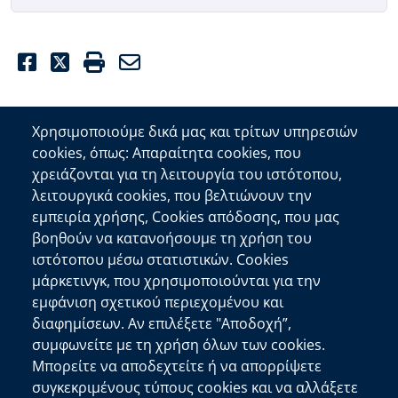
Facebook
Twitter
Print
Email
Χρησιμοποιούμε δικά μας και τρίτων υπηρεσιών
cookies, όπως: Απαραίτητα cookies, που
Επικοινωνία
χρειάζονται για τη λειτουργία του ιστότοπου,
λειτουργικά cookies, που βελτιώνουν την
Αποκεντρωμένη Διοίκηση Κρήτης
εμπειρία χρήσης, Cookies απόδοσης, που μας
Πλατεία Κουντουριώτη 71202 Ηράκλειο
βοηθούν να κατανοήσουμε τη χρήση του
Επικοινωνήστε μαζί μας
ιστότοπου μέσω στατιστικών. Cookies
μάρκετινγκ, που χρησιμοποιούνται για την
Χρήσιμοι Σύνδεσμοι
εμφάνιση σχετικού περιεχομένου και
Ελληνική Κυβέρνηση
διαφημίσεων. Αν επιλέξετε "Αποδοχή”,
Ευρωπαϊκή Επιτροπή
συμφωνείτε με τη χρήση όλων των cookies.
Μπορείτε να αποδεχτείτε ή να απορρίψετε
Πληροφορίες Ιστότοπου
συγκεκριμένους τύπους cookies και να αλλάξετε