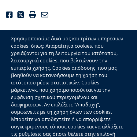
Facebook
Twitter
Print
Email
Χρησιμοποιούμε δικά μας και τρίτων υπηρεσιών
cookies, όπως: Απαραίτητα cookies, που
Επικοινωνία
χρειάζονται για τη λειτουργία του ιστότοπου,
λειτουργικά cookies, που βελτιώνουν την
Αποκεντρωμένη Διοίκηση Κρήτης
εμπειρία χρήσης, Cookies απόδοσης, που μας
Πλατεία Κουντουριώτη 71202 Ηράκλειο
βοηθούν να κατανοήσουμε τη χρήση του
Επικοινωνήστε μαζί μας
ιστότοπου μέσω στατιστικών. Cookies
μάρκετινγκ, που χρησιμοποιούνται για την
Χρήσιμοι Σύνδεσμοι
εμφάνιση σχετικού περιεχομένου και
Ελληνική Κυβέρνηση
διαφημίσεων. Αν επιλέξετε "Αποδοχή”,
Ευρωπαϊκή Επιτροπή
συμφωνείτε με τη χρήση όλων των cookies.
Μπορείτε να αποδεχτείτε ή να απορρίψετε
Πληροφορίες Ιστότοπου
συγκεκριμένους τύπους cookies και να αλλάξετε
Διαύγεια
τις ρυθμίσεις σας όποτε θέλετε στην επιλογή