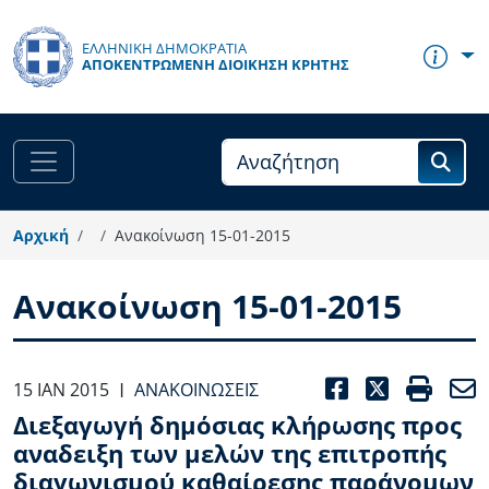
Παράκαμψη προς το κυρίως περιεχόμενο
ΕΛΛΗΝΙΚΗ ΔΗΜΟΚΡΑΤΙΑ
ΑΠΟΚΕΝΤΡΩΜΈΝΗ ΔΙΟΊΚΗΣΗ ΚΡΉΤΗΣ
Αρχική
Ανακοίνωση 15-01-2015
Ανακοίνωση 15-01-2015
FACEBOO
TWITT
PRI
15 ΙΑΝ 2015
ΑΝΑΚΟΙΝΏΣΕΙΣ
|
Διεξαγωγή δημόσιας κλήρωσης προς
αναδειξη των μελών της επιτροπής
διαγωνισμού καθαίρεσης παράνομων