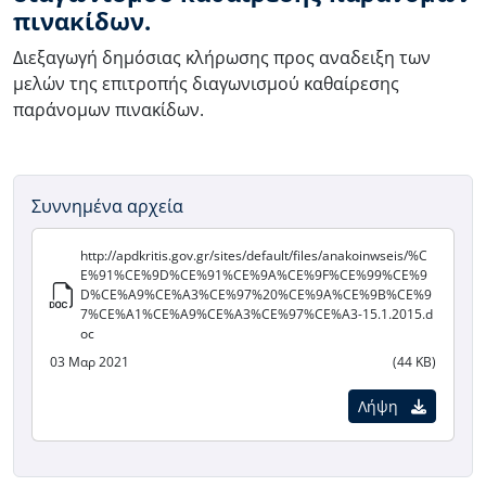
πινακίδων.
Διεξαγωγή δημόσιας κλήρωσης προς αναδειξη των
μελών της επιτροπής διαγωνισμού καθαίρεσης
παράνομων πινακίδων.
Συννημένα αρχεία
http://apdkritis.gov.gr/sites/default/files/anakoinwseis/%C
E%91%CE%9D%CE%91%CE%9A%CE%9F%CE%99%CE%9
D%CE%A9%CE%A3%CE%97%20%CE%9A%CE%9B%CE%9
7%CE%A1%CE%A9%CE%A3%CE%97%CE%A3-15.1.2015.d
oc
03 Μαρ 2021
(44 KB)
Λήψη