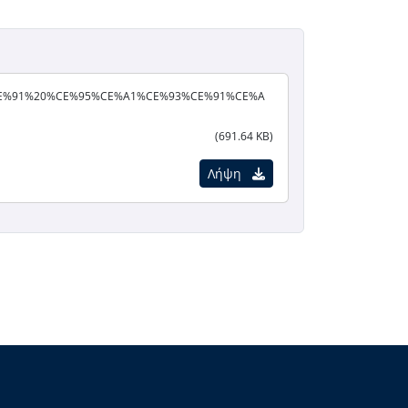
E%9C%CE%91%20%CE%95%CE%A1%CE%93%CE%91%CE%A
(691.64 KB)
Λήψη
ροφορίες Ιστότοπου