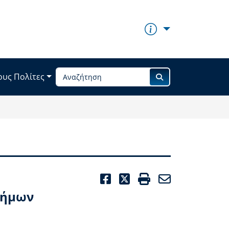
ους Πολίτες
FACEBOOK
TWITTER
PRINT
EMAIL
Δήμων