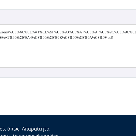
files/anakoinwseis/%CE%A0%CE%A1%CE%9F%CE%93%CE%A1%CE%91%CE%9C%C
E%A5%20%CE%A4%CE%95%CE%9B%CE%99%CE%9A%CE%9F.pdf
es, όπως: Απαραίτητα
Χρήσιμοι Σύνδεσμοι
Πλη