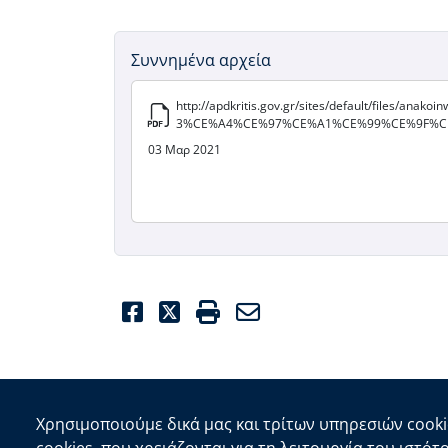
Συννημένα αρχεία
http://apdkritis.gov.gr/sites/default/
3%CE%A4%CE%97%CE%A1%CE%99%CE%9F%C
03 Μαρ 2021
Facebook
Twitter
Print
Email
Χρησιμοποιούμε δικά μας και τρίτων υπηρεσιών cooki
Επικοινωνία