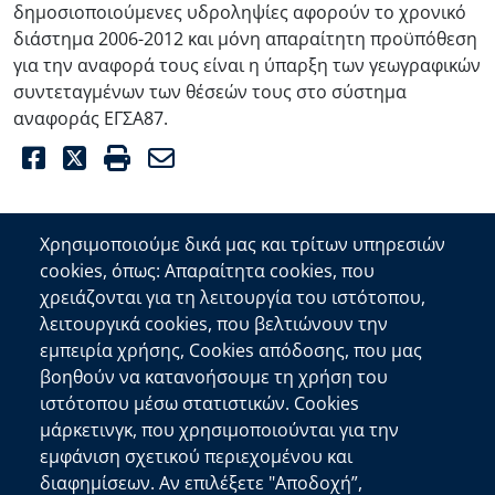
δημοσιοποιούμενες υδροληψίες αφορούν το χρονικό
διάστημα 2006-2012 και μόνη απαραίτητη προϋπόθεση
για την αναφορά τους είναι η ύπαρξη των γεωγραφικών
συντεταγμένων των θέσεών τους στο σύστημα
αναφοράς ΕΓΣΑ87.
Facebook
Twitter
Print
Email
Χρησιμοποιούμε δικά μας και τρίτων υπηρεσιών
cookies, όπως: Απαραίτητα cookies, που
Επικοινωνία
χρειάζονται για τη λειτουργία του ιστότοπου,
λειτουργικά cookies, που βελτιώνουν την
Αποκεντρωμένη Διοίκηση Κρήτης
εμπειρία χρήσης, Cookies απόδοσης, που μας
Πλατεία Κουντουριώτη 71202 Ηράκλειο
βοηθούν να κατανοήσουμε τη χρήση του
Επικοινωνήστε μαζί μας
ιστότοπου μέσω στατιστικών. Cookies
μάρκετινγκ, που χρησιμοποιούνται για την
Χρήσιμοι Σύνδεσμοι
εμφάνιση σχετικού περιεχομένου και
Ελληνική Κυβέρνηση
διαφημίσεων. Αν επιλέξετε "Αποδοχή”,