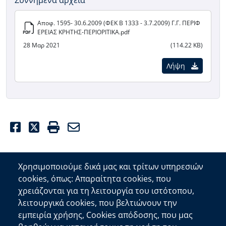
Αποφ. 1595- 30.6.2009 (ΦΕΚ Β 1333 - 3.7.2009) Γ.Γ. ΠΕΡΙΦ
ΕΡΕΙΑΣ ΚΡΗΤΗΣ-ΠΕΡΙΟΡΙΤΙΚΑ.pdf
28 Μαρ 2021
(114.22 KB)
Λήψη
Facebook
Twitter
Print
Email
Χρησιμοποιούμε δικά μας και τρίτων υπηρεσιών
cookies, όπως: Απαραίτητα cookies, που
Επικοινωνία
χρειάζονται για τη λειτουργία του ιστότοπου,
λειτουργικά cookies, που βελτιώνουν την
Αποκεντρωμένη Διοίκηση Κρήτης
εμπειρία χρήσης, Cookies απόδοσης, που μας
Πλατεία Κουντουριώτη 71202 Ηράκλειο