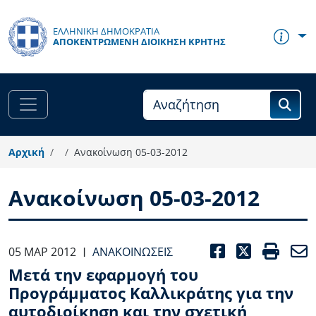
Παράκαμψη προς το κυρίως περιεχόμενο
ΕΛΛΗΝΙΚΗ ΔΗΜΟΚΡΑΤΙΑ
ΑΠΟΚΕΝΤΡΩΜΈΝΗ ΔΙΟΊΚΗΣΗ ΚΡΉΤΗΣ
Αρχική
Ανακοίνωση 05-03-2012
Ανακοίνωση 05-03-2012
FACEBOO
TWITT
PRI
05 ΜΑΡ 2012
ΑΝΑΚΟΙΝΏΣΕΙΣ
|
Μετά την εφαρμογή του
Προγράμματος Καλλικράτης για την
αυτοδιοίκηση και την σχετική