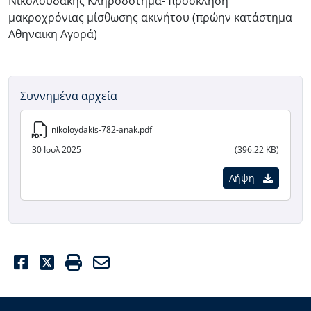
Νικολουδάκης Κληροδότημα- προσκληση
μακροχρόνιας μίσθωσης ακινήτου (πρώην κατάστημα
Αθηναικη Αγορά)
Συννημένα αρχεία
nikoloydakis-782-anak.pdf
30 Ιουλ 2025
(396.22 KB)
Λήψη
Facebook
Twitter
Print
Email