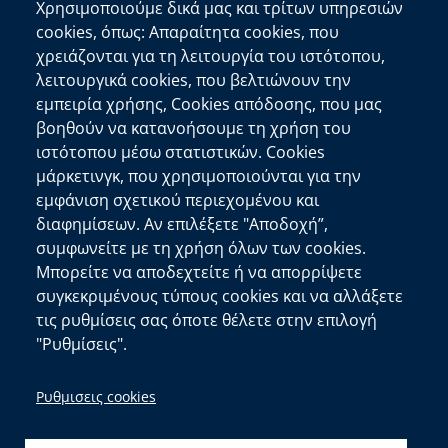
Χρησιμοποιούμε δικά μας και τρίτων υπηρεσιών
cookies, όπως: Απαραίτητα cookies, που
Επικοινωνία
χρειάζονται για τη λειτουργία του ιστότοπου,
λειτουργικά cookies, που βελτιώνουν την
Αποκεντρωμένη Διοίκηση Κρήτης
εμπειρία χρήσης, Cookies απόδοσης, που μας
Πλατεία Κουντουριώτη 71202 Ηράκλειο
βοηθούν να κατανοήσουμε τη χρήση του
Επικοινωνήστε μαζί μας
ιστότοπου μέσω στατιστικών. Cookies
μάρκετινγκ, που χρησιμοποιούνται για την
Χρήσιμοι Σύνδεσμοι
εμφάνιση σχετικού περιεχομένου και
Ελληνική Κυβέρνηση
διαφημίσεων. Αν επιλέξετε "Αποδοχή”,
Ευρωπαϊκή Επιτροπή
συμφωνείτε με τη χρήση όλων των cookies.
Μπορείτε να αποδεχτείτε ή να απορρίψετε
Πληροφορίες Ιστότοπου
συγκεκριμένους τύπους cookies και να αλλάξετε
Διαύγεια
τις ρυθμίσεις σας όποτε θέλετε στην επιλογή
Δήλωση Προσβασιμότητας
"Ρυθμίσεις".
copyright © 2026
Δ/νση Πληροφορικής και
Ρυθμισεις cookies
Επικοινωνιών
| Ανάπτυξη:
Τμ. Σχεδιασμού και
Υποστήριξης Συστημάτων
&
Αιγαίου Solutions