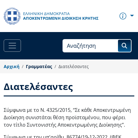
Παράκαμψη προς το κυρίως περιεχόμενο
ΕΛΛΗΝΙΚΗ ΔΗΜΟΚΡΑΤΙΑ
ΑΠΟΚΕΝΤΡΩΜΈΝΗ ΔΙΟΊΚΗΣΗ ΚΡΉΤΗΣ
Αρχική
Γραμματέας
Διατελέσαντες
Διατελέσαντες
Body
Σύμφωνα με το Ν. 4325/2015, “Σε κάθε Αποκεντρωμένη
Διοίκηση συνιστάται θέση προϊσταμένου, που φέρει
τον τίτλο Συντονιστής Αποκεντρωμένης Διοίκησης”.
Σύμφωνα με την υπ'αρίθμ. 86774/19-12-2022 (ΦΕΚ