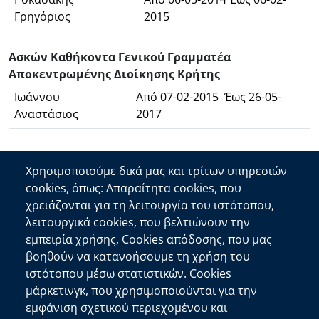
Γρηγόριος
2015
Ασκών Καθήκοντα Γενικού Γραμματέα
Αποκεντρωμένης Διοίκησης Κρήτης
Ιωάννου
Από 07-02-2015 Έως 26-05-
Αναστάσιος
2017
Χρησιμοποιούμε δικά μας και τρίτων υπηρεσιών
cookies, όπως: Απαραίτητα cookies, που
Επικοινωνία
χρειάζονται για τη λειτουργία του ιστότοπου,
λειτουργικά cookies, που βελτιώνουν την
Αποκεντρωμένη Διοίκηση Κρήτης
εμπειρία χρήσης, Cookies απόδοσης, που μας
Πλατεία Κουντουριώτη 71202 Ηράκλειο
βοηθούν να κατανοήσουμε τη χρήση του
Επικοινωνήστε μαζί μας
ιστότοπου μέσω στατιστικών. Cookies
μάρκετινγκ, που χρησιμοποιούνται για την
Χρήσιμοι Σύνδεσμοι
εμφάνιση σχετικού περιεχομένου και