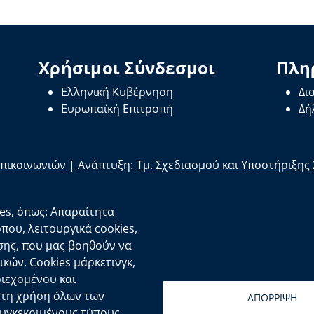
Χρήσιμοι Σύνδεσμοι
Πλη
Ελληνική Κυβέρνηση
Δι
Ευρωπαϊκή Επιτροπή
Δή
Επικοινωνιών
| Ανάπτυξη:
Τμ. Σχεδιασμού και Υποστήριξη
es, όπως: Απαραίτητα
οπου, λειτουργικά cookies,
σης, που μας βοηθούν να
κών. Cookies μάρκετινγκ,
ριεχομένου και
ε τη χρήση όλων των
ΑΠΟΡΡΙΨΗ
συγκεκριμένους τύπους