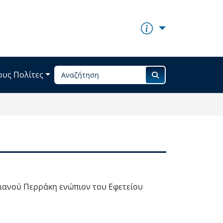
ους Πολίτες
λιανού Περράκη ενώπιον του Εφετείου