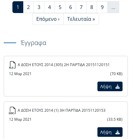
Τρέχουσα σελίδα
Page
Page
Page
Page
Page
Page
Page
Page
1
2
3
4
5
6
7
8
9
…
More pages
Next page
Last page
Επόμενο ›
Τελευταία »
Έγγραφα
Α ΔΟΣΗ ΕΤΟΥΣ 2014 (305) 2Η ΠΑΡΤΙΔΑ 20151120151
12 Μαρ 2021
(70 KB)
Λήψη
Α ΔΟΣΗ ΕΤΟΥΣ 2014 (1) 3Η ΠΑΡΤΙΔΑ 20151120153
12 Μαρ 2021
(33.5 KB)
Λήψη