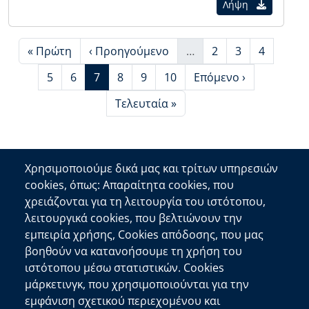
Λήψη
First page
Προηγούμενη σελίδα
Page
Page
Page
« Πρώτη
‹ Προηγούμενο
…
2
3
4
More pages
Page
Page
Τρέχουσα σελίδα
Page
Page
Page
Next page
5
6
7
8
9
10
Επόμενο ›
Last page
Τελευταία »
Χρησιμοποιούμε δικά μας και τρίτων υπηρεσιών
cookies, όπως: Απαραίτητα cookies, που
Επικοινωνία
χρειάζονται για τη λειτουργία του ιστότοπου,
λειτουργικά cookies, που βελτιώνουν την
Αποκεντρωμένη Διοίκηση Κρήτης
εμπειρία χρήσης, Cookies απόδοσης, που μας
Πλατεία Κουντουριώτη 71202 Ηράκλειο
βοηθούν να κατανοήσουμε τη χρήση του
Επικοινωνήστε μαζί μας
ιστότοπου μέσω στατιστικών. Cookies
μάρκετινγκ, που χρησιμοποιούνται για την
Χρήσιμοι Σύνδεσμοι
εμφάνιση σχετικού περιεχομένου και